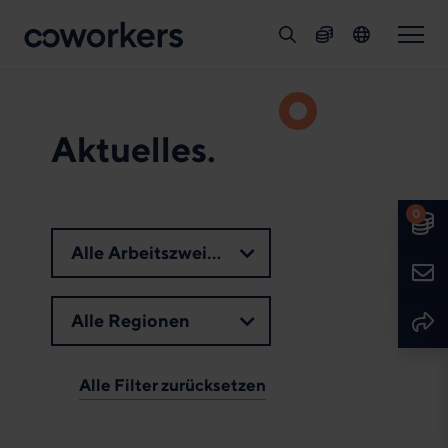
Suche
Spenden
Sprache
Deutsch
English
Aktuelles.
0
Spe
Alle Arbeitszweige
Kont
Seit
Alle Regionen
Alle Filter zurücksetzen