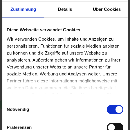
Zustimmung
Details
Über Cookies
Diese Webseite verwendet Cookies
Wir verwenden Cookies, um Inhalte und Anzeigen zu
personalisieren, Funktionen für soziale Medien anbieten
zu können und die Zugriffe auf unsere Website zu
analysieren. Außerdem geben wir Informationen zu Ihrer
Verwendung unserer Website an unsere Partner für
soziale Medien, Werbung und Analysen weiter. Unsere
40 Jahre Fachkraft-Entsendung
Partner führen diese Informationen möglicherweise mit
weiteren Daten zusammen, die Sie ihnen bereitgestellt
Wir sind 40! Zu diesem Jubiläum trafen wir
haben oder die sie im Rahmen Ihrer Nutzung der Dienste
unseren Gründer Winrich Scheffbuch.
gesammelt haben.
Einwilligungsauswahl
Notwendig
Weiterlesen
Präferenzen