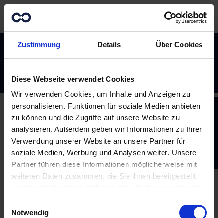
The news record is not available anymore.
Suche
Spenden
Sprache
Newsletter
Instagram
Facebook
Youtub
Datenschutz
Zustimmung
Details
Über Cookies
Impressum
Deutsch
English
Whatsapp
Diese Webseite verwendet Cookies
Wir verwenden Cookies, um Inhalte und Anzeigen zu
14
personalisieren, Funktionen für soziale Medien anbieten
Spe
zu können und die Zugriffe auf unsere Website zu
analysieren. Außerdem geben wir Informationen zu Ihrer
Kont
Verwendung unserer Website an unsere Partner für
soziale Medien, Werbung und Analysen weiter. Unsere
Seit
Partner führen diese Informationen möglicherweise mit
weiteren Daten zusammen, die Sie ihnen bereitgestellt
haben oder die sie im Rahmen Ihrer Nutzung der Dienste
gesammelt haben.
Einwilligungsauswahl
Notwendig