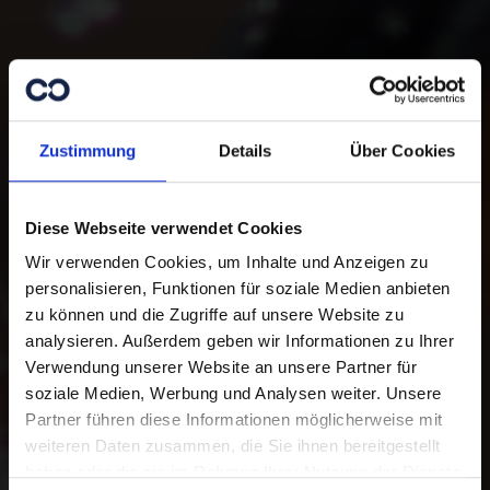
Zustimmung
Details
Über Cookies
Diese Webseite verwendet Cookies
Wir verwenden Cookies, um Inhalte und Anzeigen zu
personalisieren, Funktionen für soziale Medien anbieten
zu können und die Zugriffe auf unsere Website zu
analysieren. Außerdem geben wir Informationen zu Ihrer
Danke für Ihre
Verwendung unserer Website an unsere Partner für
Unterstützung.
soziale Medien, Werbung und Analysen weiter. Unsere
Partner führen diese Informationen möglicherweise mit
weiteren Daten zusammen, die Sie ihnen bereitgestellt
Mit Ihrer Online-Spende unterstützen
haben oder die sie im Rahmen Ihrer Nutzung der Dienste
Sie Menschen in Not. Sie haben die