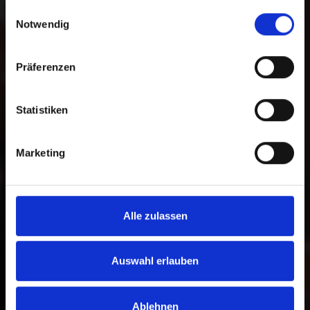
gesammelt haben.
Auswahl zwischen einer freien Spende
Einwilligungsauswahl
Notwendig
und einer zweckgebundenen Spende
für ein bestimmtes Programm. Darüber
hinaus können Sie im Spendenprozess
Präferenzen
die gewünschte Zahlungsmethode
wählen.
Statistiken
Zur Bankverbindung
Marketing
Alle zulassen
Auswahl erlauben
Ablehnen