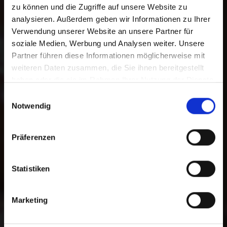
zu können und die Zugriffe auf unsere Website zu
analysieren. Außerdem geben wir Informationen zu Ihrer
Danke für Ihre
Verwendung unserer Website an unsere Partner für
Unterstützung.
soziale Medien, Werbung und Analysen weiter. Unsere
Partner führen diese Informationen möglicherweise mit
weiteren Daten zusammen, die Sie ihnen bereitgestellt
Mit Ihrer Online-Spende unterstützen
haben oder die sie im Rahmen Ihrer Nutzung der Dienste
Sie Menschen in Not. Sie haben die
gesammelt haben.
Auswahl zwischen einer freien Spende
Einwilligungsauswahl
Notwendig
und einer zweckgebundenen Spende
für ein bestimmtes Programm. Darüber
hinaus können Sie im Spendenprozess
Präferenzen
die gewünschte Zahlungsmethode
wählen.
Statistiken
Zur Bankverbindung
Marketing