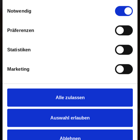
gesammelt haben.
Auswahl zwischen einer freien Spende
Einwilligungsauswahl
Notwendig
und einer zweckgebundenen Spende
für ein bestimmtes Programm. Darüber
hinaus können Sie im Spendenprozess
Präferenzen
die gewünschte Zahlungsmethode
wählen.
Statistiken
Zur Bankverbindung
Marketing
Alle zulassen
Auswahl erlauben
Ablehnen