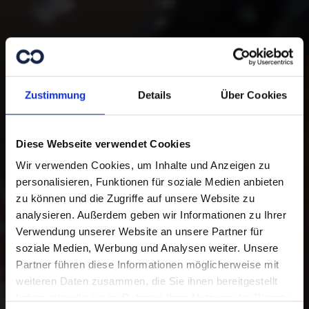
Zustimmung
Details
Über Cookies
Diese Webseite verwendet Cookies
Wir verwenden Cookies, um Inhalte und Anzeigen zu
personalisieren, Funktionen für soziale Medien anbieten
zu können und die Zugriffe auf unsere Website zu
analysieren. Außerdem geben wir Informationen zu Ihrer
Danke für Ihre
Verwendung unserer Website an unsere Partner für
Unterstützung.
soziale Medien, Werbung und Analysen weiter. Unsere
Partner führen diese Informationen möglicherweise mit
weiteren Daten zusammen, die Sie ihnen bereitgestellt
Mit Ihrer Online-Spende unterstützen
haben oder die sie im Rahmen Ihrer Nutzung der Dienste
Sie Menschen in Not. Sie haben die