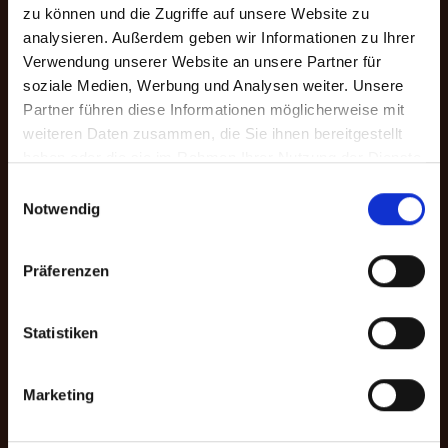
zu können und die Zugriffe auf unsere Website zu
analysieren. Außerdem geben wir Informationen zu Ihrer
Danke für Ihre
Verwendung unserer Website an unsere Partner für
Unterstützung.
soziale Medien, Werbung und Analysen weiter. Unsere
Partner führen diese Informationen möglicherweise mit
weiteren Daten zusammen, die Sie ihnen bereitgestellt
Mit Ihrer Online-Spende unterstützen
haben oder die sie im Rahmen Ihrer Nutzung der Dienste
Sie Menschen in Not. Sie haben die
gesammelt haben.
Auswahl zwischen einer freien Spende
Einwilligungsauswahl
Notwendig
und einer zweckgebundenen Spende
für ein bestimmtes Programm. Darüber
hinaus können Sie im Spendenprozess
Präferenzen
die gewünschte Zahlungsmethode
wählen.
Statistiken
Zur Bankverbindung
Marketing