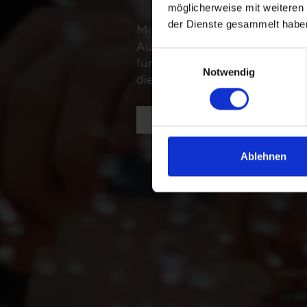
möglicherweise mit weiteren
der Dienste gesammelt habe
Mit Ihrer Online-Spende unters
Auswahl zwischen einer freie
Einwilligungsauswahl
für ein bestimmtes Programm. 
Notwendig
die gewünschte Zahlungsmeth
Zur Bankverbindung
Ablehnen