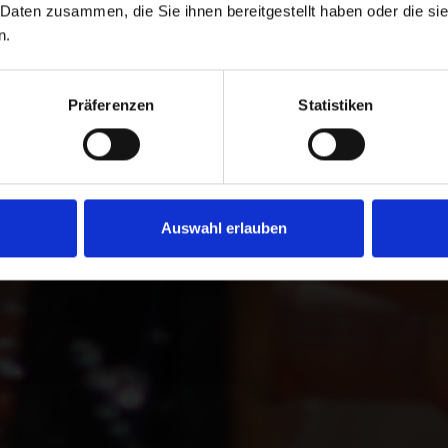
 Daten zusammen, die Sie ihnen bereitgestellt haben oder die s
n.
tützen Sie Menschen in Not. Sie haben die
n Spende und einer zweckgebundenen Spende
Darüber hinaus können Sie im Spendenprozess
Präferenzen
Statistiken
ode wählen.
Auswahl erlauben