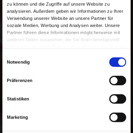
zu können und die Zugriffe auf unsere Website zu
analysieren. Außerdem geben wir Informationen zu Ihrer
Danke für Ihre
Verwendung unserer Website an unsere Partner für
Unterstützung.
soziale Medien, Werbung und Analysen weiter. Unsere
Partner führen diese Informationen möglicherweise mit
weiteren Daten zusammen, die Sie ihnen bereitgestellt
Mit Ihrer Online-Spende unterstützen
haben oder die sie im Rahmen Ihrer Nutzung der Dienste
Sie Menschen in Not. Sie haben die
gesammelt haben.
Auswahl zwischen einer freien Spende
Einwilligungsauswahl
Notwendig
und einer zweckgebundenen Spende
für ein bestimmtes Programm. Darüber
hinaus können Sie im Spendenprozess
Präferenzen
die gewünschte Zahlungsmethode
wählen.
Statistiken
Zur Bankverbindung
Marketing