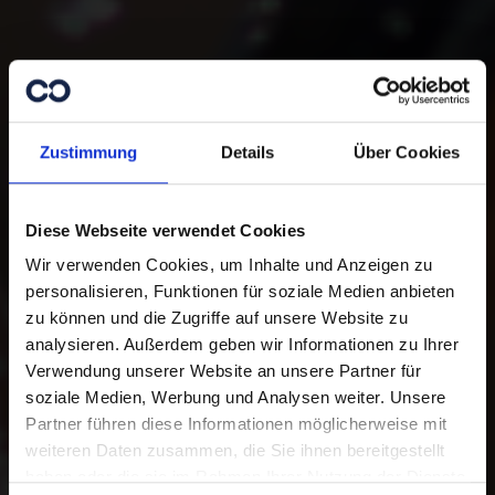
Zustimmung
Details
Über Cookies
Diese Webseite verwendet Cookies
Wir verwenden Cookies, um Inhalte und Anzeigen zu
personalisieren, Funktionen für soziale Medien anbieten
zu können und die Zugriffe auf unsere Website zu
analysieren. Außerdem geben wir Informationen zu Ihrer
Danke für Ihre
Verwendung unserer Website an unsere Partner für
Unterstützung.
soziale Medien, Werbung und Analysen weiter. Unsere
Partner führen diese Informationen möglicherweise mit
weiteren Daten zusammen, die Sie ihnen bereitgestellt
Mit Ihrer Online-Spende unterstützen
haben oder die sie im Rahmen Ihrer Nutzung der Dienste
Sie Menschen in Not. Sie haben die