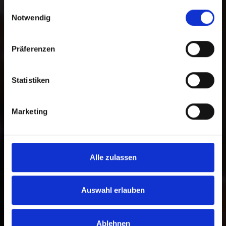
gesammelt haben.
Auswahl zwischen einer freien Spende
Einwilligungsauswahl
Notwendig
und einer zweckgebundenen Spende
für ein bestimmtes Programm. Darüber
hinaus können Sie im Spendenprozess
Präferenzen
die gewünschte Zahlungsmethode
wählen.
Statistiken
Zur Bankverbindung
Marketing
Alle zulassen
Auswahl erlauben
Ablehnen