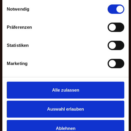
gesammelt haben.
Auswahl zwischen einer freien Spende
Einwilligungsauswahl
Notwendig
und einer zweckgebundenen Spende
für ein bestimmtes Programm. Darüber
hinaus können Sie im Spendenprozess
Präferenzen
die gewünschte Zahlungsmethode
wählen.
Statistiken
Zur Bankverbindung
Marketing
Alle zulassen
Auswahl erlauben
Ablehnen