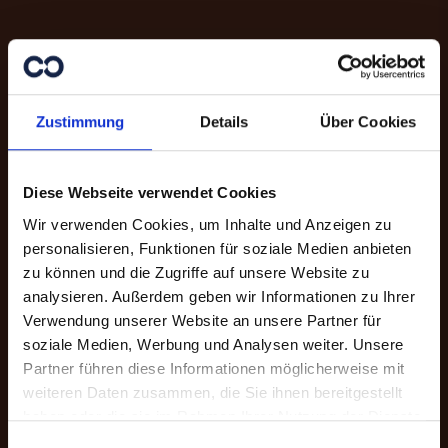
Zustimmung
Details
Über Cookies
Diese Webseite verwendet Cookies
Wir verwenden Cookies, um Inhalte und Anzeigen zu
personalisieren, Funktionen für soziale Medien anbieten
zu können und die Zugriffe auf unsere Website zu
analysieren. Außerdem geben wir Informationen zu Ihrer
Danke für Ihre
Verwendung unserer Website an unsere Partner für
Unterstützung.
soziale Medien, Werbung und Analysen weiter. Unsere
Partner führen diese Informationen möglicherweise mit
weiteren Daten zusammen, die Sie ihnen bereitgestellt
Mit Ihrer Online-Spende unterstützen
haben oder die sie im Rahmen Ihrer Nutzung der Dienste
Sie Menschen in Not. Sie haben die
gesammelt haben.
Auswahl zwischen einer freien Spende
Einwilligungsauswahl