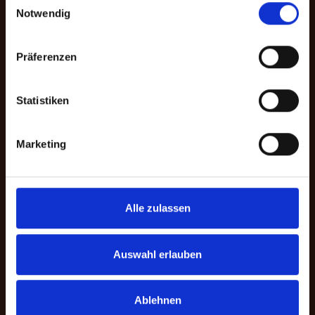
Notwendig
und einer zweckgebundenen Spende
für ein bestimmtes Programm. Darüber
hinaus können Sie im Spendenprozess
Präferenzen
die gewünschte Zahlungsmethode
wählen.
Statistiken
Zur Bankverbindung
Marketing
Alle zulassen
Auswahl erlauben
Ablehnen