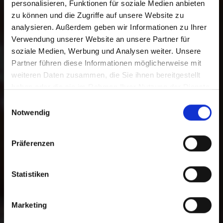
personalisieren, Funktionen für soziale Medien anbieten
zu können und die Zugriffe auf unsere Website zu
analysieren. Außerdem geben wir Informationen zu Ihrer
Danke für Ihre
Verwendung unserer Website an unsere Partner für
Unterstützung.
soziale Medien, Werbung und Analysen weiter. Unsere
Partner führen diese Informationen möglicherweise mit
weiteren Daten zusammen, die Sie ihnen bereitgestellt
Mit Ihrer Online-Spende unterstützen
haben oder die sie im Rahmen Ihrer Nutzung der Dienste
Sie Menschen in Not. Sie haben die
gesammelt haben.
Auswahl zwischen einer freien Spende
Einwilligungsauswahl
Notwendig
und einer zweckgebundenen Spende
für ein bestimmtes Programm. Darüber
hinaus können Sie im Spendenprozess
Präferenzen
die gewünschte Zahlungsmethode
wählen.
Statistiken
Zur Bankverbindung
Marketing