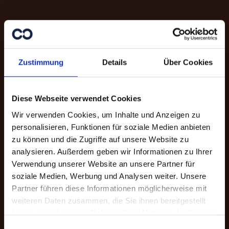
Zustimmung
Details
Über Cookies
Diese Webseite verwendet Cookies
Wir verwenden Cookies, um Inhalte und Anzeigen zu
personalisieren, Funktionen für soziale Medien anbieten
zu können und die Zugriffe auf unsere Website zu
analysieren. Außerdem geben wir Informationen zu Ihrer
Danke für Ihre
Verwendung unserer Website an unsere Partner für
Unterstützung.
soziale Medien, Werbung und Analysen weiter. Unsere
Partner führen diese Informationen möglicherweise mit
weiteren Daten zusammen, die Sie ihnen bereitgestellt
Mit Ihrer Online-Spende unterstützen
haben oder die sie im Rahmen Ihrer Nutzung der Dienste
Sie Menschen in Not. Sie haben die
gesammelt haben.
Auswahl zwischen einer freien Spende
Einwilligungsauswahl