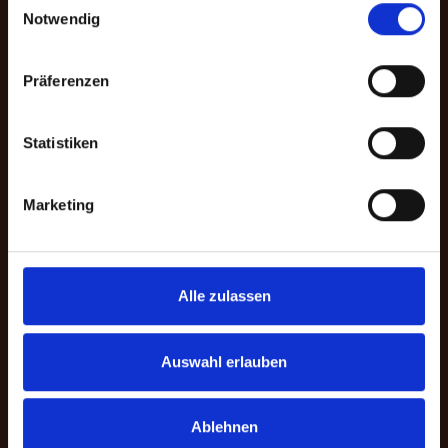
Notwendig
und einer zweckgebundenen Spende
für ein bestimmtes Programm. Darüber
hinaus können Sie im Spendenprozess
Präferenzen
die gewünschte Zahlungsmethode
wählen.
Statistiken
Zur Bankverbindung
Marketing
Alle zulassen
Auswahl erlauben
Ablehnen