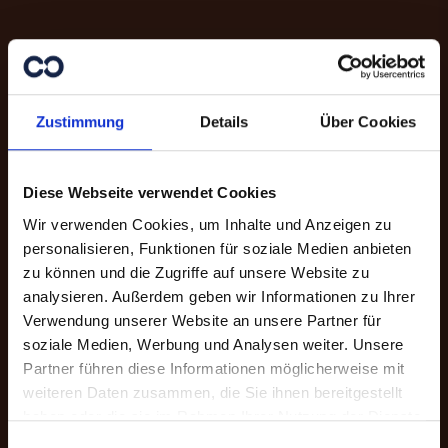
Zustimmung
Details
Über Cookies
Diese Webseite verwendet Cookies
Wir verwenden Cookies, um Inhalte und Anzeigen zu
personalisieren, Funktionen für soziale Medien anbieten
zu können und die Zugriffe auf unsere Website zu
analysieren. Außerdem geben wir Informationen zu Ihrer
Danke für Ihre
Verwendung unserer Website an unsere Partner für
Unterstützung.
soziale Medien, Werbung und Analysen weiter. Unsere
Partner führen diese Informationen möglicherweise mit
weiteren Daten zusammen, die Sie ihnen bereitgestellt
Mit Ihrer Online-Spende unterstützen
haben oder die sie im Rahmen Ihrer Nutzung der Dienste
Sie Menschen in Not. Sie haben die
gesammelt haben.
Auswahl zwischen einer freien Spende
Einwilligungsauswahl