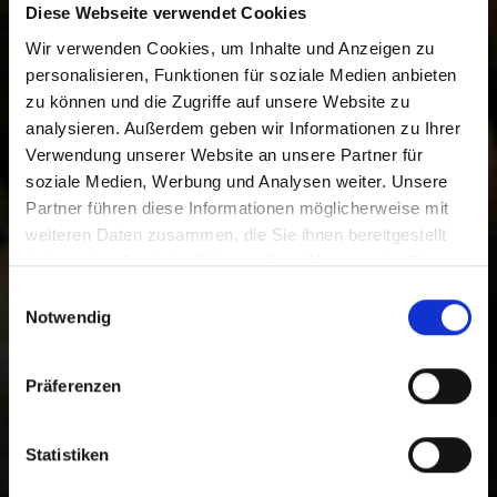
Diese Webseite verwendet Cookies
Wir verwenden Cookies, um Inhalte und Anzeigen zu
personalisieren, Funktionen für soziale Medien anbieten
zu können und die Zugriffe auf unsere Website zu
analysieren. Außerdem geben wir Informationen zu Ihrer
Verwendung unserer Website an unsere Partner für
soziale Medien, Werbung und Analysen weiter. Unsere
Supporting
Partner führen diese Informationen möglicherweise mit
weiteren Daten zusammen, die Sie ihnen bereitgestellt
together.
haben oder die sie im Rahmen Ihrer Nutzung der Dienste
gesammelt haben.
Einwilligungsauswahl
Notwendig
We support Christian initiatives through
financial assistance on a worldwide basis.
Präferenzen
Projects
Statistiken