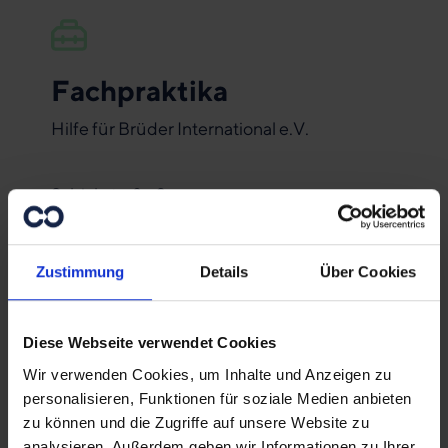
Fachpraktika
Hilfe für Brüder International e.V.
Schickstraße 2
70182 Stuttgart
Telefon +49 (0) 711 21021-21
Zustimmung
Details
Über Cookies
E-Mail:
fachpraktika[at]coworkers.de
Diese Webseite verwendet Cookies
Hilfe für Brüder International e.V.
Evangelische Bank eG
Wir verwenden Cookies, um Inhalte und Anzeigen zu
IBAN DE89 5206 0410 0000 4156 00
personalisieren, Funktionen für soziale Medien anbieten
BIC GENODEF1EK1
zu können und die Zugriffe auf unsere Website zu
analysieren. Außerdem geben wir Informationen zu Ihrer