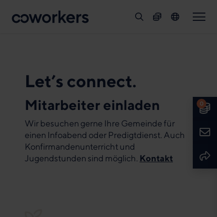
Suche
Spenden
Sprache
Deutsch
English
Let’s connect.
Mitarbeiter einladen
0
Spe
Wir besuchen gerne Ihre Gemeinde für
Kont
einen Infoabend oder Predigtdienst. Auch
Konfirmandenunterricht und
Seit
Jugendstunden sind möglich.
Kontakt