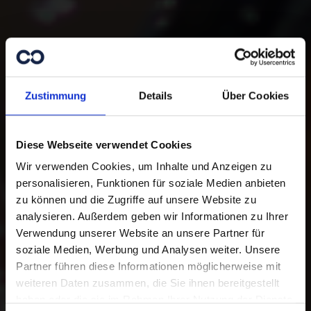
Zustimmung
Details
Über Cookies
Diese Webseite verwendet Cookies
Wir verwenden Cookies, um Inhalte und Anzeigen zu
personalisieren, Funktionen für soziale Medien anbieten
zu können und die Zugriffe auf unsere Website zu
analysieren. Außerdem geben wir Informationen zu Ihrer
Danke für Ihre
Verwendung unserer Website an unsere Partner für
Unterstützung.
soziale Medien, Werbung und Analysen weiter. Unsere
Partner führen diese Informationen möglicherweise mit
weiteren Daten zusammen, die Sie ihnen bereitgestellt
Mit Ihrer Online-Spende unterstützen
haben oder die sie im Rahmen Ihrer Nutzung der Dienste
Sie Menschen in Not. Sie haben die