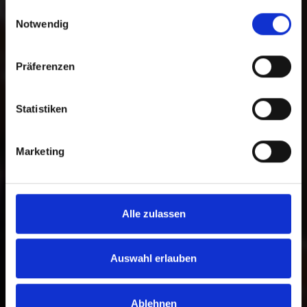
gesammelt haben.
Auswahl zwischen einer freien Spende
Einwilligungsauswahl
Notwendig
und einer zweckgebundenen Spende
für ein bestimmtes Programm. Darüber
hinaus können Sie im Spendenprozess
Präferenzen
die gewünschte Zahlungsmethode
wählen.
Statistiken
Zur Bankverbindung
Marketing
Alle zulassen
Auswahl erlauben
Ablehnen