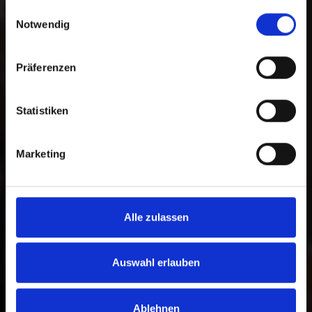
gesammelt haben.
Auswahl zwischen einer freien Spende
Einwilligungsauswahl
Notwendig
und einer zweckgebundenen Spende
für ein bestimmtes Programm. Darüber
hinaus können Sie im Spendenprozess
Präferenzen
die gewünschte Zahlungsmethode
wählen.
Statistiken
Zur Bankverbindung
Marketing
Alle zulassen
Auswahl erlauben
Ablehnen