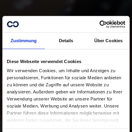
Zustimmung
Details
Über Cookies
Diese Webseite verwendet Cookies
Wir verwenden Cookies, um Inhalte und Anzeigen zu
personalisieren, Funktionen für soziale Medien anbieten
zu können und die Zugriffe auf unsere Website zu
analysieren. Außerdem geben wir Informationen zu Ihrer
Danke für Ihre
Verwendung unserer Website an unsere Partner für
Unterstützung.
soziale Medien, Werbung und Analysen weiter. Unsere
Partner führen diese Informationen möglicherweise mit
weiteren Daten zusammen, die Sie ihnen bereitgestellt
Mit Ihrer Online-Spende unterstützen
haben oder die sie im Rahmen Ihrer Nutzung der Dienste
Sie Menschen in Not. Sie haben die