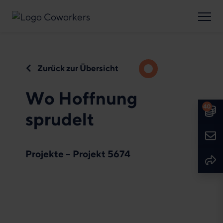
Suche
Spenden
Sprache
Deutsch
English
Zurück zur Übersicht
Wo Hoffnung
40
Spe
sprudelt
Kont
Projekte – Projekt 5674
Seit