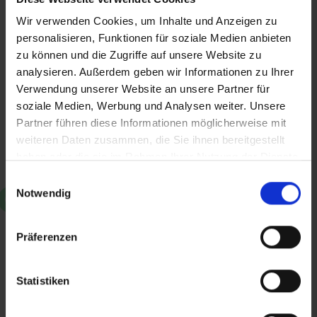
lesen noch schreiben. Nun erschwert ein
Wir verwenden Cookies, um Inhalte und Anzeigen zu
Problem die Arbeit: Der Brunnen, der
personalisieren, Funktionen für soziale Medien anbieten
Schüler, Lehrer und Patienten versorgte, ist
zu können und die Zugriffe auf unsere Website zu
eingestürzt und fördert nicht mehr
analysieren. Außerdem geben wir Informationen zu Ihrer
genügend Wasser. Mit Ihrer Spende fließt
Verwendung unserer Website an unsere Partner für
am Ende der Erdstraße wieder Wasser in
soziale Medien, Werbung und Analysen weiter. Unsere
Fülle.
Partner führen diese Informationen möglicherweise mit
weiteren Daten zusammen, die Sie ihnen bereitgestellt
haben oder die sie im Rahmen Ihrer Nutzung der Dienste
gesammelt haben.
Einwilligungsauswahl
Notwendig
Präferenzen
Jetzt spenden
Statistiken
Wir sind für jede Unterstützung
dankbar – ob im Gebet oder