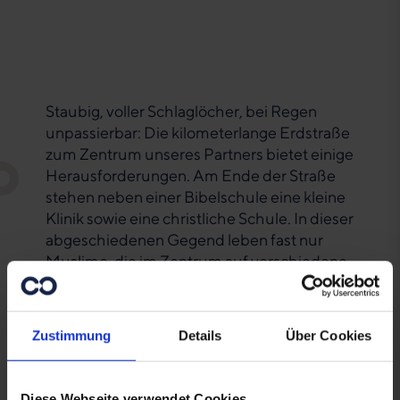
Staubig, voller Schlaglöcher, bei Regen
unpassierbar: Die kilometerlange Erdstraße
zum Zentrum unseres Partners bietet einige
Herausforderungen. Am Ende der Straße
stehen neben einer Bibelschule eine kleine
Klinik sowie eine christliche Schule. In dieser
abgeschiedenen Gegend leben fast nur
Muslime, die im Zentrum auf verschiedene
Weise mit Christen und dem Evangelium in
Kontakt kommen – und deren Nöten
begegnet wird. Denn Guinea-Bissau gehört
Zustimmung
Details
Über Cookies
zu den ärmsten Ländern der Welt. Auf
10.000 Menschen kommen nur zwei Ärzte,
die Hälfte der Bevölkerung kann weder
Diese Webseite verwendet Cookies