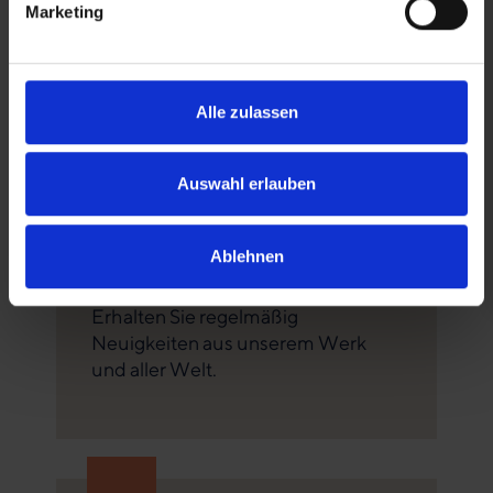
finanziell.
Marketing
Alle zulassen
Auswahl erlauben
Newsletter
Ablehnen
abonnieren
Erhalten Sie regelmäßig
Neuigkeiten aus unserem Werk
und aller Welt.