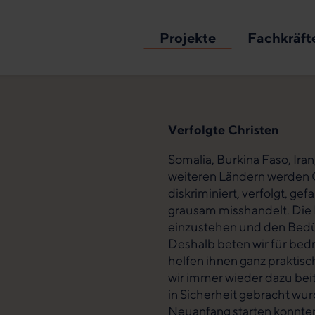
Projekte
Fachkräft
Verfolgte Christen
Somalia, Burkina Faso, Ira
weiteren Ländern werden 
diskriminiert, verfolgt, ge
grausam misshandelt. Die B
einzustehen und den Bedürf
Deshalb beten wir für bed
helfen ihnen ganz praktisc
wir immer wieder dazu bei
in Sicherheit gebracht wu
Neuanfang starten konnten