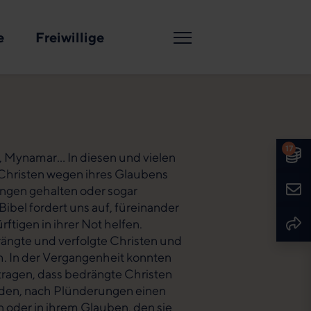
e
Freiwillige
Suche
Spenden
Sprache
Deutsch
English
17
Spe
n, Mynamar… In diesen und vielen
Christen wegen ihres Glaubens
Kont
fangen gehalten oder sogar
ibel fordert uns auf, füreinander
Seit
tigen in ihrer Not helfen.
rängte und verfolgte Christen und
h. In der Vergangenheit konnten
tragen, dass bedrängte Christen
rden, nach Plünderungen einen
 oder in ihrem Glauben, den sie