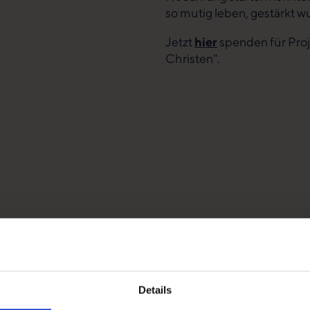
so mutig leben, gestärkt w
Jetzt
hier
spenden für Proj
Christen".
Details