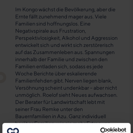
Im Kongo wächst die Bevölkerung, aber die
Ernte fällt zunehmend mager aus. Viele
Familien sind hoffnungslos. Eine
Negativspirale aus Frustration,
Perspektivlosigkeit, Alkohol und Aggression
entwickelt sich und wirkt sich zerstörerisch
auf das Zusammenleben aus. Spannungen
innerhalb der Familie und zwischen den
Familien entladen sich, sodass es jede
Woche Berichte über eskalierende
Familienfehden gibt. Nerven liegen blank,
Versöhnung scheint undenkbar – aber nicht
unmöglich. Roelof sieht Neues aufwachsen.
Der Berater für Landwirtschaft lebt mit
seiner Frau Remke unter den
Bauernfamilien in Azu. Ganz individuell
berät er Familien, wie sie mehr Ertrag von
ihren Feldern gewinnen können.