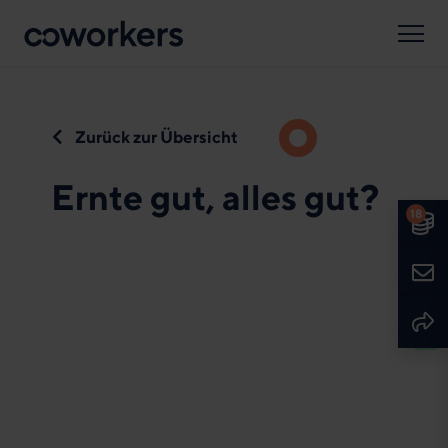
Suche
Spenden
Sprache
Deutsch
English
Zurück zur Übersicht
Ernte gut, alles gut?
18
Spe
Kont
Seit