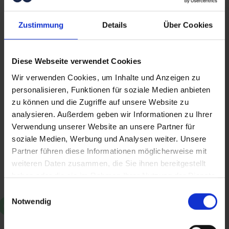
Enttäuschte Rückkehrer, die in der Stadt
vergeblich nach einem guten Job gesucht
Zustimmung
Details
Über Cookies
haben, beschenkt er mit hochwertigen
Sprösslingen. Mit den Pflänzchen wächst
Hoffnung auf. Er erlebt, wie die Menschen
Diese Webseite verwendet Cookies
eine Zukunftsperspektive gewinnen und
Wir verwenden Cookies, um Inhalte und Anzeigen zu
anfangen, Pläne zu schmieden. Das
personalisieren, Funktionen für soziale Medien anbieten
Arbeiten bringt Ertrag. Der Glaube an Gott
zu können und die Zugriffe auf unsere Website zu
gewinnt Raum. Versöhnung hat wieder eine
analysieren. Außerdem geben wir Informationen zu Ihrer
Chance. Roelof und Remke begleiten die
Verwendung unserer Website an unsere Partner für
Familien und bezeugen: „Wir sehen Gottes
soziale Medien, Werbung und Analysen weiter. Unsere
Wirken durch unsere Arbeit – insbesondere
Partner führen diese Informationen möglicherweise mit
da, wo die Menschen erkennen, dass es
weiteren Daten zusammen, die Sie ihnen bereitgestellt
Gott ist, der ihnen die Möglichkeit zum
haben oder die sie im Rahmen Ihrer Nutzung der Dienste
Neubeginn und für die Zukunftsgestaltung
gesammelt haben.
gibt.“
Einwilligungsauswahl
Notwendig