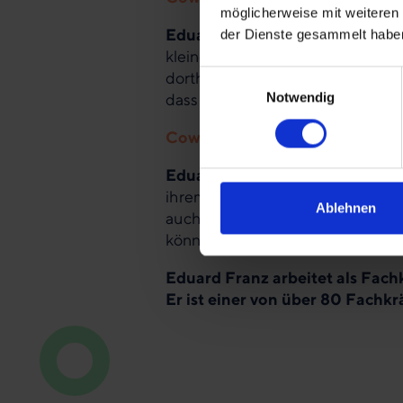
möglicherweise mit weiteren
Eduard Franz:
Mir war es von Anf
der Dienste gesammelt habe
kleine Gemeinde gegangen, mit d
dorthin sehr mühsam ist und ich 
Einwilligungsauswahl
Notwendig
dass dadurch Vertrauen gewachsen 
Coworkers: Welches Ziel verfol
Eduard Franz:
Ich wünsche mir, 
ihrem Ertrag leben können. Und d
Ablehnen
auch wenn alles hoffnungslos sche
können.
Eduard Franz arbeitet als Fachk
Er ist einer von über 80 Fachkr