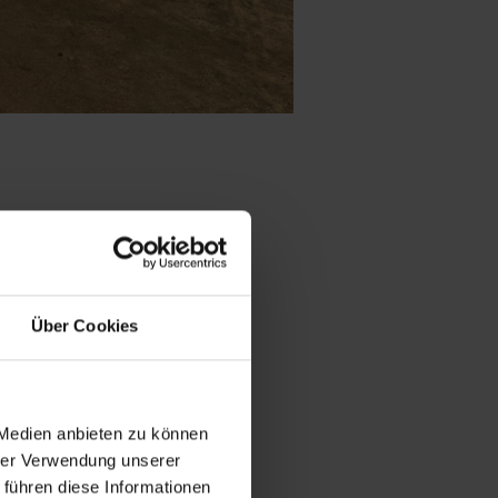
werden
chgedacht,
n. Wir
Über Cookies
de überlegt,
gaben sie
 Die Ernte
en hilft und
 Medien anbieten zu können
hrer Verwendung unserer
 führen diese Informationen
men?