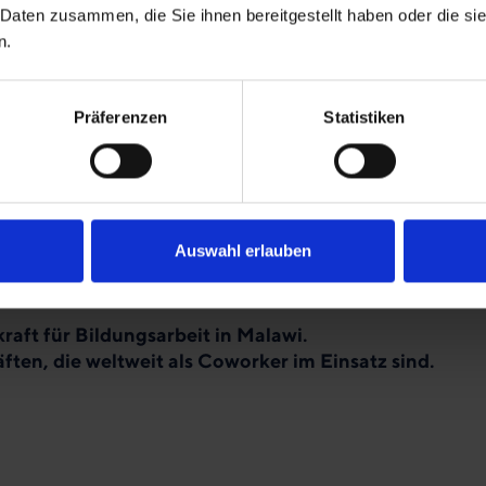
 Daten zusammen, die Sie ihnen bereitgestellt haben oder die s
ang an wichtig, ihnen auf Augenhöhe zu begegnen. Ich bin
n.
er wir jetzt die Maisaktion durchgeführt haben. Obwohl 
die Sprache noch nicht sehr gut beherrsche, habe ich den
Präferenzen
Statistiken
ist, das sich jetzt auszahlt.
gst du mit deiner Arbeit?
dass die Menschen in Malawi wirtschaftlich unabhängig s
ass sie erkennen, dass Gott ihr Leben zum Guten verände
Auswahl erlauben
int. Dass sie mit Liebe, Aufrichtigkeit und Freude leben 
raft für Bildungsarbeit in Malawi.
äften, die weltweit als Coworker im Einsatz sind.