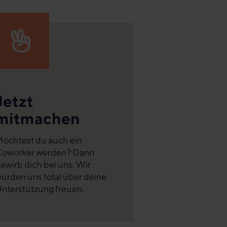
Jetzt
mitmachen
öchtest du auch ein
oworker werden? Dann
ewirb dich bei uns. Wir
ürden uns total über deine
nterstützung freuen.