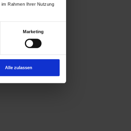
ie im Rahmen Ihrer Nutzung
 in die
der Weg
 Eindruck,
Marketing
ein und von
rn kann,
Alle zulassen
und arbeiten