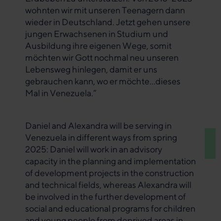
wohnten wir mit unseren Teenagern dann
wieder in Deutschland. Jetzt gehen unsere
jungen Erwachsenen in Studium und
Ausbildung ihre eigenen Wege, somit
möchten wir Gott nochmal neu unseren
Lebensweg hinlegen, damit er uns
gebrauchen kann, wo er möchte…dieses
Mal in Venezuela.“
Daniel and Alexandra will be serving in
Venezuela in different ways from spring
2025: Daniel will work in an advisory
capacity in the planning and implementation
of development projects in the construction
and technical fields, whereas Alexandra will
be involved in the further development of
social and educational programs for children
and young people from deprived areas in