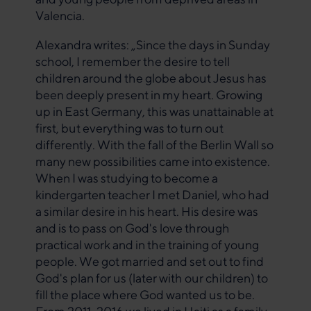
Valencia.
Alexandra writes: „Since the days in Sunday
school, I remember the desire to tell
children around the globe about Jesus has
been deeply present in my heart. Growing
up in East Germany, this was unattainable at
first, but everything was to turn out
differently. With the fall of the Berlin Wall so
many new possibilities came into existence.
When I was studying to become a
kindergarten teacher I met Daniel, who had
a similar desire in his heart. His desire was
and is to pass on God's love through
practical work and in the training of young
people. We got married and set out to find
God's plan for us (later with our children) to
fill the place where God wanted us to be.