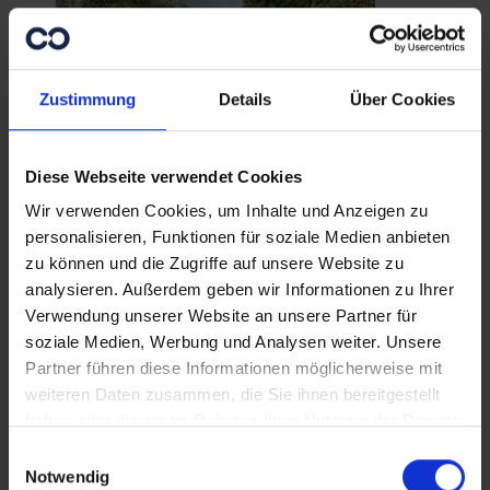
Zustimmung
Details
Über Cookies
Diese Webseite verwendet Cookies
Wir verwenden Cookies, um Inhalte und Anzeigen zu
personalisieren, Funktionen für soziale Medien anbieten
zu können und die Zugriffe auf unsere Website zu
Vom Buchdruck zur
analysieren. Außerdem geben wir Informationen zu Ihrer
Digitalisierung
Verwendung unserer Website an unsere Partner für
Paraguay - Im Jahr 1450 begann mit
soziale Medien, Werbung und Analysen weiter. Unsere
dem Buchdruck eine neue Epoche
Partner führen diese Informationen möglicherweise mit
der Medienentwicklung. Im Jahr
weiteren Daten zusammen, die Sie ihnen bereitgestellt
2024, geht es um digitalen
haben oder die sie im Rahmen Ihrer Nutzung der Dienste
Unterricht, die Qualifizierung der
gesammelt haben.
Einwilligungsauswahl
Lehrkräfte im IT-Bereich und damit
Notwendig
die Förderung der nächsten