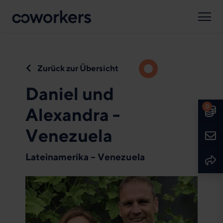
Suche
Spenden
Sprache
Deutsch
English
Zurück zur Übersicht
Daniel und
0
Alexandra -
Spe
Venezuela
Kont
Lateinamerika – Venezuela
Seit