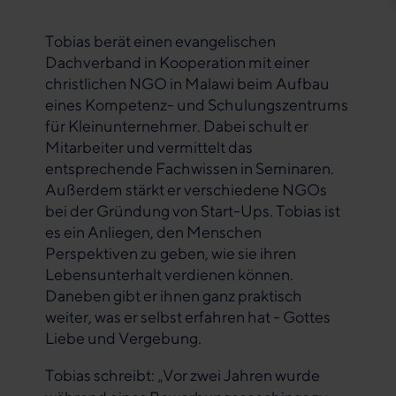
Tobias berät einen evangelischen
Dachverband in Kooperation mit einer
christlichen NGO in Malawi beim Aufbau
eines Kompetenz- und Schulungszentrums
für Kleinunternehmer. Dabei schult er
Mitarbeiter und vermittelt das
entsprechende Fachwissen in Seminaren.
Außerdem stärkt er verschiedene NGOs
bei der Gründung von Start-Ups. Tobias ist
es ein Anliegen, den Menschen
Perspektiven zu geben, wie sie ihren
Lebensunterhalt verdienen können.
Daneben gibt er ihnen ganz praktisch
weiter, was er selbst erfahren hat - Gottes
Liebe und Vergebung.
Tobias schreibt:
Vor zwei Jahren wurde
„