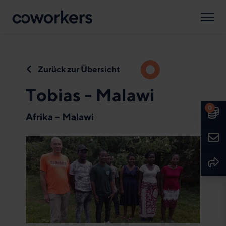
Suche
Spenden
Sprache
Deutsch
English
Zurück zur Übersicht
Tobias - Malawi
0
Spe
Afrika – Malawi
Kont
Seit